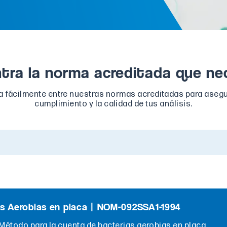
tra la norma acreditada que ne
 fácilmente entre nuestras normas acreditadas para asegu
cumplimiento y la calidad de tus análisis.
s Aerobias en placa | NOM-092SSA1-1994
étodo para la cuenta de bacterias aerobias en placa.