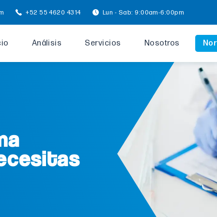
om
+52 55 4620 4314
Lun - Sab: 9:00am-6:00pm
cio
Análisis
Servicios
Nosotros
Nor
ma
ecesitas