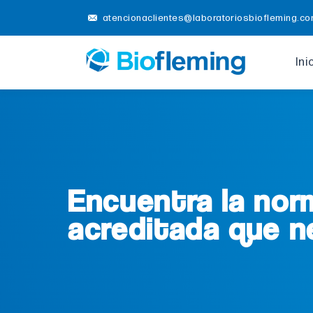
atencionaclientes@laboratoriosbiofleming.c
Ini
Encuentra la nor
acreditada que n